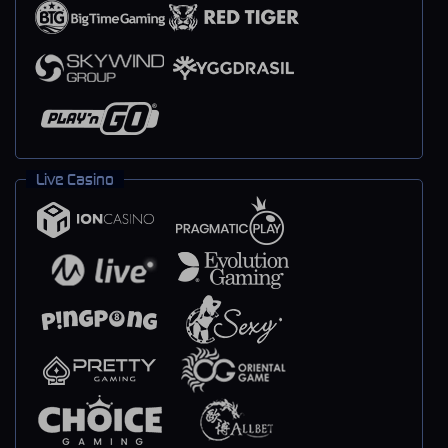
Live Casino