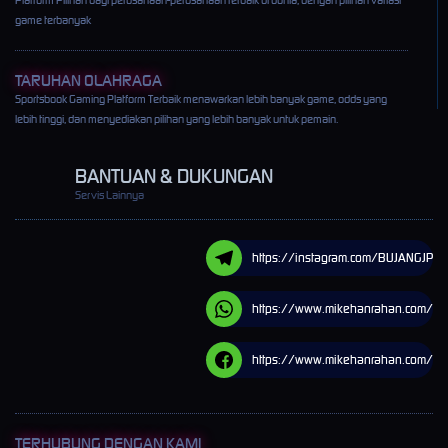
game terbanyak
TARUHAN OLAHRAGA
Sportsbook Gaming Platform Terbaik menawarkan lebih banyak game, odds yang
lebih tinggi, dan menyediakan pilihan yang lebih banyak untuk pemain.
BANTUAN & DUKUNGAN
Servis Lainnya
https://instagram.com/BUJANGJP
https://www.mikehanrahan.com/
https://www.mikehanrahan.com/
TERHUBUNG DENGAN KAMI