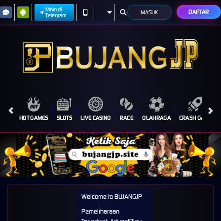
Main di
DAFTAR
MASUK
Telegram
HOT GAMES
SLOTS
LIVE CASINO
RACE
OLAHRAGA
CRASH GAME
Welcome to BUJANGJP
Pemeliharaan