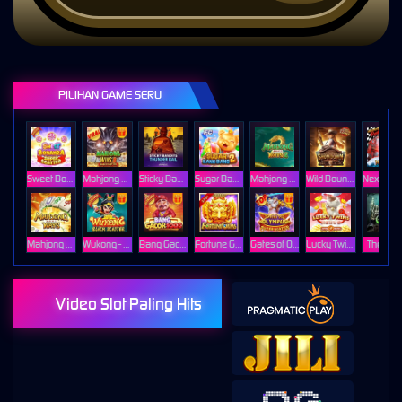
PILIHAN GAME SERU
Sweet Bonanza Super Scatter
Mahjong Wins 3 – Black Scatter
Sticky Bandits Thunder Rail
Sugar Bang Bang 2
Mahjong Ways 2
Wild Bounty Showdown
Mahjong Ways
Wukong - Black Scatter
Bang Gacor 1000
Fortune Gems
Gates of Olympus Super Scatter
Lucky Twins Nexus
The Cryp
Video Slot Paling Hits