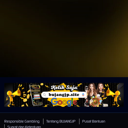
P
k
A
Responsible Gambling
Tentang BUJANGJP
Pusat Bantuan
Syarat dan Ketentuan