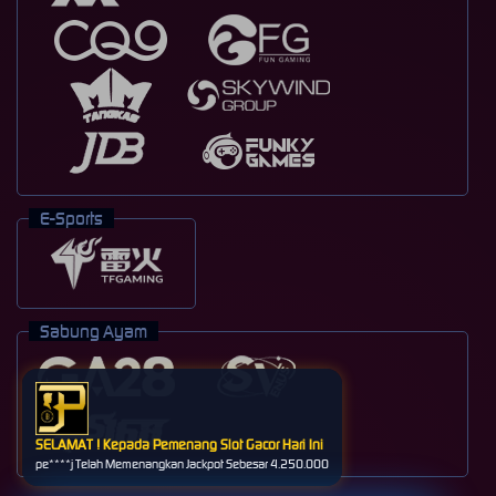
E-Sports
Sabung Ayam
SELAMAT ! Kepada Pemenang Slot Gacor Hari Ini
pe****j Telah Memenangkan Jackpot Sebesar 4.250.000